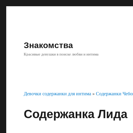
Знакомства
Красивые девушки в поиске любви и интима
Девочки содержанки для интима
»
Содержанки Чебо
Содержанка Лида