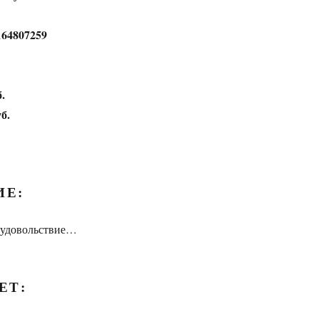
164807259
.
б.
ИЕ:
 удовольствие…
ЕТ: