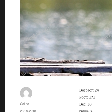
24
Возраст:
171
Рост:
50
Автор
Celine
Вес:
2
Опубликовано
28.09.2018
грудь: